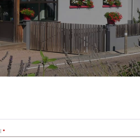
Obligatoire
il
*