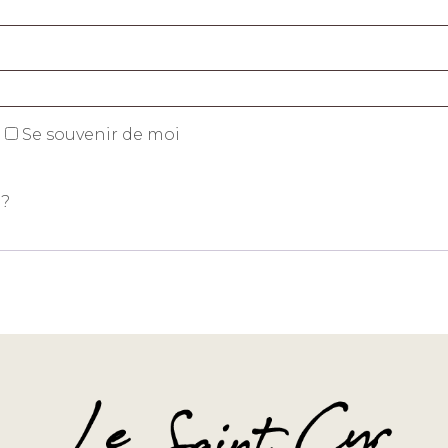
atoire
Se souvenir de moi
 ?